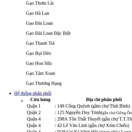
Gạo Thơm Lài
Gạo Hà Lan
Gạo Đài Loan
Gạo Đài Loan Đặc Biệt
Gạo Thanh Trà
Gạo Bụi Dẻo
Gạo Hoa Sữa
Gạo Tám Xoan
Gạo Thương Hạng
Hệ thống phân phối
Cửa hàng
Địa chỉ phân phối
Quận 1
: 149 Cống Quỳnh (gầm chợ Thái Bình)
Quận 2
: 125 Nguyễn Duy Trinh(
gần chợ Giồng Ôn
Quận 4
: 298A Tôn Thất Thuyết (gần chợ T.T.Th
Quận 4
: 42 Lê Văn Linh (gần chợ Xóm Chiếu)
Quận 4
: D28 Cư Xá Vĩnh Hội (ngay chùa Long