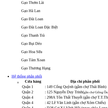
Gạo Thơm Lài
Gạo Hà Lan
Gạo Đài Loan
Gạo Đài Loan Đặc Biệt
Gạo Thanh Trà
Gạo Bụi Dẻo
Gạo Hoa Sữa
Gạo Tám Xoan
Gạo Thương Hạng
Hệ thống phân phối
Cửa hàng
Địa chỉ phân phối
Quận 1
: 149 Cống Quỳnh (gầm chợ Thái Bình)
Quận 2
: 125 Nguyễn Duy Trinh(
gần chợ Giồng Ôn
Quận 4
: 298A Tôn Thất Thuyết (gần chợ T.T.Th
Quận 4
: 42 Lê Văn Linh (gần chợ Xóm Chiếu)
Quận 4
: D28 Cư Xá Vĩnh Hội (ngay chùa Long