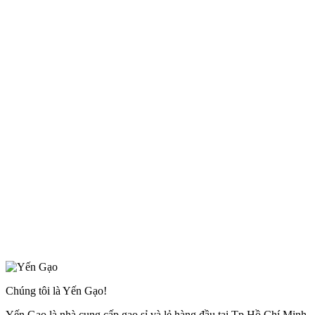
Chúng tôi là Yến Gạo!
Yến Gạo là nhà cung cấp gạo sỉ và lẻ hàng đầu tại Tp Hồ Chí Minh.