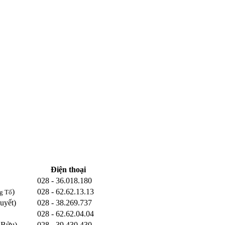
Điện thoại
028 - 36.018.180
)
028 - 62.62.13.13
g Tố
uyết)
028 - 38.269.737
028 - 62.62.04.04
 Bửu)
028 - 39.430.430