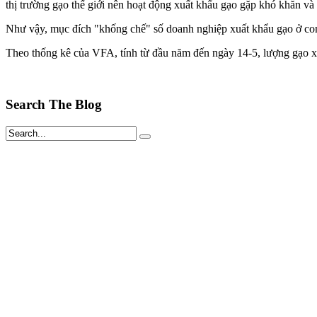
thị trường gạo thế giới nên hoạt động xuất khẩu gạo gặp khó khăn và
Như vậy, mục đích "khống chế" số doanh nghiệp xuất khẩu gạo ở co
Theo thống kê của VFA, tính từ đầu năm đến ngày 14-5, lượng gạo xuất
Search The Blog