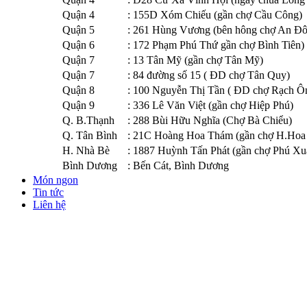
Quận 4
: 155D Xóm Chiếu (gần chợ Cầu Công)
Quận 5
: 261 Hùng Vương (bên hông chợ An Đ
Quận 6
: 172 Phạm Phú Thứ gần chợ Bình Tiên)
Quận 7
: 13 Tân Mỹ (gần chợ Tân Mỹ)
Quận 7
: 84 đường số 15 ( ĐD chợ Tân Quy)
Quận 8
: 100 Nguyễn Thị Tần ( ĐD chợ Rạch Ô
Quận 9
: 336 Lê Văn Việt (gần chợ Hiệp Phú)
Q. B.Thạnh
: 288 Bùi Hữu Nghĩa (Chợ Bà Chiểu)
Q. Tân Bình
: 21C Hoàng Hoa Thám (gần chợ H.Hoa
H. Nhà Bè
: 1887 Huỳnh Tấn Phát (gần chợ Phú Xu
Bình Dương
: Bến Cát, Bình Dương
Món ngon
Tin tức
Liên hệ