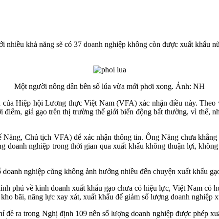
tới nhiều khả năng sẽ có 37 doanh nghiệp không còn được xuất khẩu nữa
Một người nông dân bên số lúa vừa mới phơi xong. Ảnh: NH
của Hiệp hội Lương thực Việt Nam (VFA) xác nhận điều này. Theo vị 
 điểm, giá gạo trên thị trường thế giới biến động bất thường, vì thế, 
Năng, Chủ tịch VFA) để xác nhận thông tin. Ông Năng chưa khẳng đị
oanh nghiệp trong thời gian qua xuất khẩu không thuận lợi, không v
số doanh nghiệp cũng không ảnh hưởng nhiều đến chuyện xuất khẩu gạ
nh phủ về kinh doanh xuất khẩu gạo chưa có hiệu lực, Việt Nam có hơn
 kho bãi, năng lực xay xát, xuất khẩu để giảm số lượng doanh nghiệp
hí đề ra trong Nghị định 109 nên số lượng doanh nghiệp được phép xu